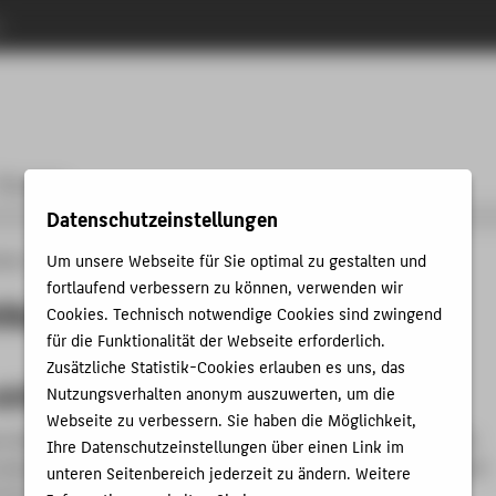
n
Personen
Datenschutzeinstellungen
Um unsere Webseite für Sie optimal zu gestalten und
änge
Fahrzeugtechnik
Studium
Fachpraktikum
fortlaufend verbessern zu können, verwenden wir
tikum
Cookies. Technisch notwendige Cookies sind zwingend
für die Funktionalität der Webseite erforderlich.
Zusätzliche Statistik-Cookies erlauben es uns, das
ktikum: 12 Wochen in der Industrie
Nutzungsverhalten anonym auszuwerten, um die
Webseite zu verbessern. Sie haben die Möglichkeit,
 können Sie Ihr erworbenes Wissen aus dem Studium endlich
Ihre Datenschutzeinstellungen über einen Link im
anwenden. Das Praktikum findet im 6. Semester statt und dauert
unteren Seitenbereich jederzeit zu ändern. Weitere
 ein Vollzeitpraktikum und findet unmittelbar vor der