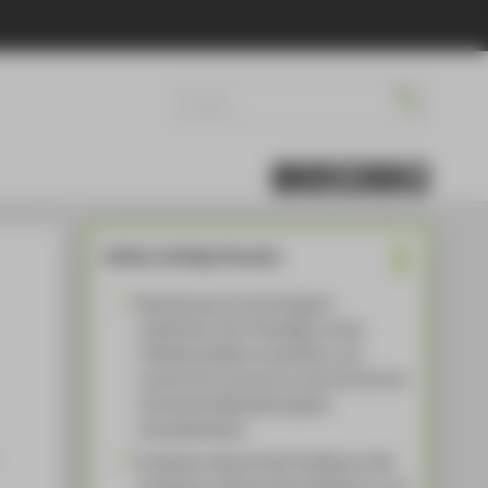
Weitere wichtige Hinweise:
Bewerbung: Es wird dringend
empfohlen, sich frühzeitig um eine
Praktikumsstelle zu bemühen und
sowohl dort, als auch an der Hochschule
hinreichend Bearbeitungszeit
einzukalkulieren.
Probleme während des Praktikums: Bei
Problemen während des Praktikums, zum