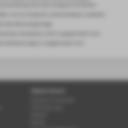
chsverwaltung sind somit zwingend erforderlich:
llter und von Student/in unterschriebener Laufzettel
is über Betreuungszusage
Nachweis (mindestens 110) in ausgedruckter Form
es Arbeitsvertrages in ausgedruckter Form
Digitale Dienste
Phishing & IT-Sicherheit
r
HTW Campus App
Webmail
Moodle