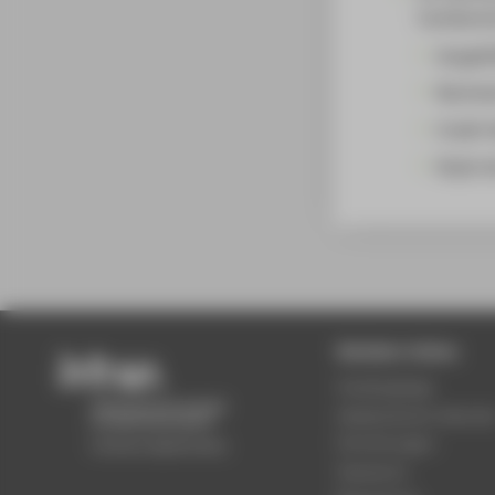
Fachberei
Ausgefü
Nachwe
Credit-
Kopie d
Beliebte Seiten
Studiengänge
Akademischer Kalende
Einrichtungen
Standorte