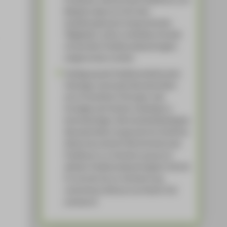
Beispiel aufgrund nicht dem
Ausbildungszweck entsprechender
Tätigkeiten, sollte unmittelbar Kontakt
mit der/dem Praktikumsbeauftragten
aufgenommen werden.
Festlegung des Praktikumszeitraumes:
Feiertage, eventuelle Abwesenheiten
durch Krankheit, Prüfungen oder
Sonstiges sind hierbei unbedingt zu
berücksichtigen. Bei krankheitsbedingten
Abwesenheiten ist generell ein ärztliches
Attest einzureichen! Bei Aufnahme des
Praktikums vor Anerkennung durch
die/den Praktikumsbeauftragte/n (Schritt
4), wird der bis zur Anerkennung
verstrichene Zeitraum auf keinen Fall
anerkannt!