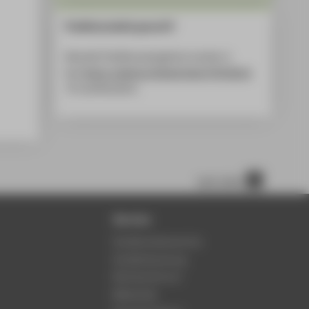
Praktikumsstelle gesucht?
Aktuelle Praktikumsangebote werden in
der
Online-Jobbörse Stellenticket HTW Berlin
veröffentlicht.
nach oben
Service
Studierendenservice
Studienberatung
Rechenzentrum
Bibliothek